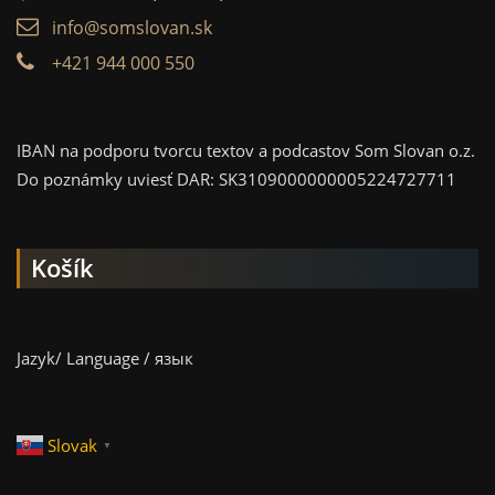
info@somslovan.sk
+421 944 000 550
IBAN na podporu tvorcu textov a podcastov Som Slovan o.z.
Do poznámky uviesť DAR: SK3109000000005224727711
Košík
Jazyk/ Language / язык
Slovak
▼