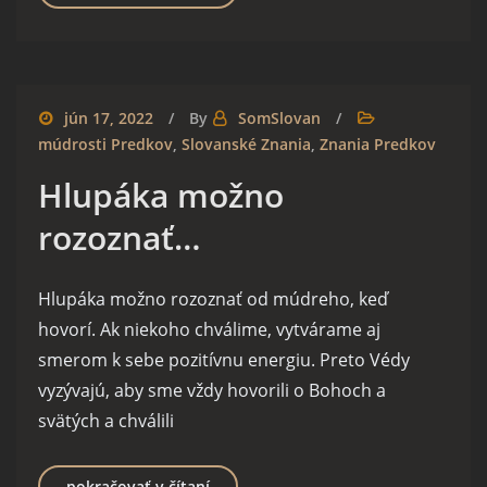
jún 17, 2022
By
SomSlovan
múdrosti Predkov
,
Slovanské Znania
,
Znania Predkov
Hlupáka možno
rozoznať…
Hlupáka možno rozoznať od múdreho, keď
hovorí. Ak niekoho chválime, vytvárame aj
smerom k sebe pozitívnu energiu. Preto Védy
vyzývajú, aby sme vždy hovorili o Bohoch a
svätých a chválili
Hlupáka možno rozoznať…
pokračovať v čítaní