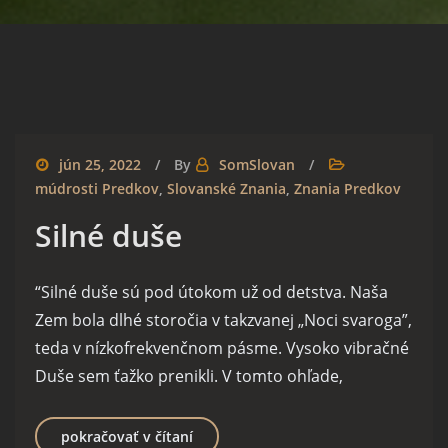
jún 25, 2022
By
SomSlovan
múdrosti Predkov
,
Slovanské Znania
,
Znania Predkov
Silné duše
“Silné duše sú pod útokom už od detstva. Naša
Zem bola dlhé storočia v takzvanej „Noci svaroga”,
teda v nízkofrekvenčnom pásme. Vysoko vibračné
Duše sem ťažko prenikli. V tomto ohľade,
Silné duše
pokračovať v čítaní