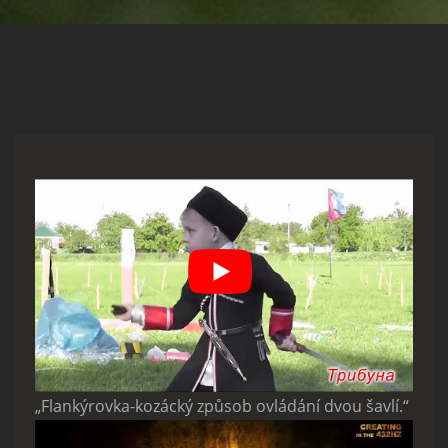
„Flankýrovka-kozácký způsob ovládání dvou šavlí.“