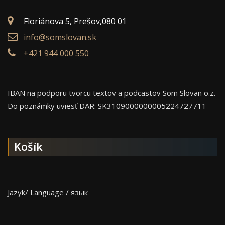
Floriánova 5, Prešov,080 01
info@somslovan.sk
+421 944 000 550
IBAN na podporu tvorcu textov a podcastov Som Slovan o.z.
Do poznámky uviesť DAR: SK3109000000005224727711
Košík
Jazyk/ Language / язык