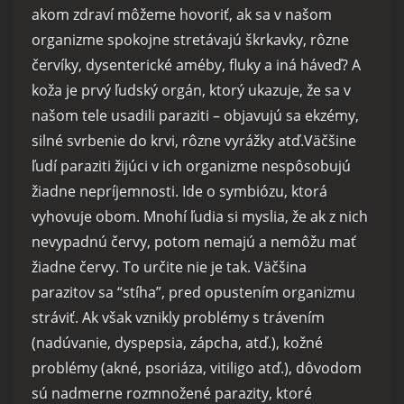
akom zdraví môžeme hovoriť, ak sa v našom
organizme spokojne stretávajú škrkavky, rôzne
červíky, dysenterické améby, fluky a iná háveď? A
koža je prvý ľudský orgán, ktorý ukazuje, že sa v
našom tele usadili paraziti – objavujú sa ekzémy,
silné svrbenie do krvi, rôzne vyrážky atď.Väčšine
ľudí paraziti žijúci v ich organizme nespôsobujú
žiadne nepríjemnosti. Ide o symbiózu, ktorá
vyhovuje obom. Mnohí ľudia si myslia, že ak z nich
nevypadnú červy, potom nemajú a nemôžu mať
žiadne červy. To určite nie je tak. Väčšina
parazitov sa “stíha”, pred opustením organizmu
stráviť. Ak však vznikly problémy s trávením
(nadúvanie, dyspepsia, zápcha, atď.), kožné
problémy (akné, psoriáza, vitiligo atď.), dôvodom
sú nadmerne rozmnožené parazity, ktoré