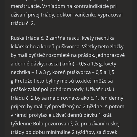
menštruácie. Vzhľadom na kontraindikácie pri
užívaní prvej triády, doktor Ivančenko vypracoval
triádu č. 2.
Ruská triáda č. 2 zahŕňa rascu, kvety nechtíka
lekárskeho a koreň puškvorca. Všetky tieto zložky
by mali byť tiež rozomleté ​​na prášok. Jednorazové
a denné dávky: rasca (kmín) – 0,5 a 1,5 g, kvety
nechtíka – 1 a 3 g, koreň puškvorca – 0,5 a 1,5
g.Pretože tieto byliny nie sú toxické, môže sa
prášok zaliať pol pohárom vody. Užívať ruskú
triádu č. 2 by sa malo rovnako ako č. 1, len denný
príjem by mal byť predĺžený na 2 týždne. A potom
v rámci profylaxie užívať dennú dávku 1 krát
týždenne.Bolo pozorované, že pri užívaní ruskej
triády po dobu minimálne 2 týždňov, sa človek