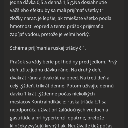
jedna dávka 0,5 a denná 1,5 g.Na dosiahnutie
väčšieho efektu by sa mali prijímať všetky tri
zložky naraz. Je lepšie, ak zmiešate všetko podľa
hmotnosti vopred a tento prášok prijímať a
zapíjať vodou, pretože je veľmi horký.
Schéma prijímania ruskej triády č.1.
Prášok sa vždy berie pol hodiny pred jedlom. Prvý
deň užite jednu dávku ráno. Na druhý deň,
dvakrát ráno a dvakrát na obed. Na tretí deň a
celý týždeň, trikrát denne. Potom užívajte dennú
dávku 1 krát týždenne počas niekoľkých
mesiacov.Kontraindikácie: ruská triáda č.1 sa
neodporúča užívať pri žalúdočných vredoch a
gastritíde a pri hypertenzii opatrne, pretože
klinčeky zvyšujú krvný tlak. Neužívajte tiež počas