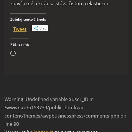
zbaví akné a koža sa stáva čistou a elastickou.
Zdieľaj tento článok:
Viac
Tweet
Páči sa mi:
Loading…
Warning
: Undefined variable $user_ID in
/www/s/o/u153739/public_html/wp-
content/themes/awpbusinesspress/comments.php
on
line
90