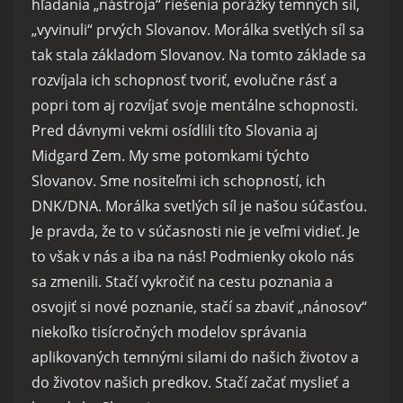
hľadania „nástroja“ riešenia porážky temných síl,
„vyvinuli“ prvých Slovanov. Morálka svetlých síl sa
tak stala základom Slovanov. Na tomto základe sa
rozvíjala ich schopnosť tvoriť, evolučne rásť a
popri tom aj rozvíjať svoje mentálne schopnosti.
Pred dávnymi vekmi osídlili títo Slovania aj
Midgard Zem. My sme potomkami týchto
Slovanov. Sme nositeľmi ich schopností, ich
DNK/DNA. Morálka svetlých síl je našou súčasťou.
Je pravda, že to v súčasnosti nie je veľmi vidieť. Je
to však v nás a iba na nás! Podmienky okolo nás
sa zmenili. Stačí vykročiť na cestu poznania a
osvojiť si nové poznanie, stačí sa zbaviť „nánosov“
niekoľko tisícročných modelov správania
aplikovaných temnými silami do našich životov a
do životov našich predkov. Stačí začať myslieť a