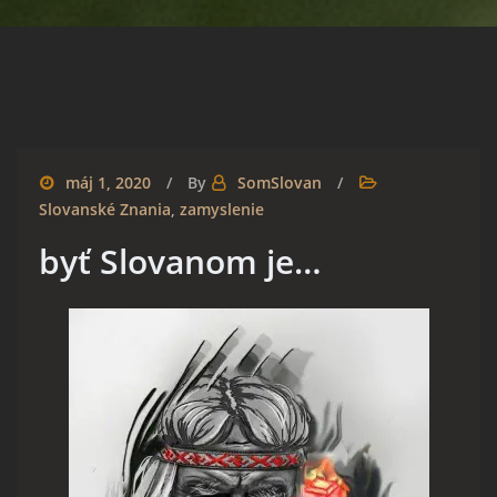
máj 1, 2020
By
SomSlovan
Slovanské Znania
,
zamyslenie
byť Slovanom je…