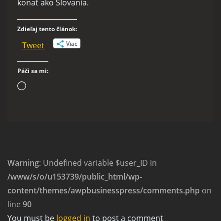
konať ako Slovania.
Zdieľaj tento článok:
Viac
Tweet
Páči sa mi:
Loading…
Warning
: Undefined variable $user_ID in
/www/s/o/u153739/public_html/wp-
content/themes/awpbusinesspress/comments.php
on
line
90
You must be
logged in
to post a comment