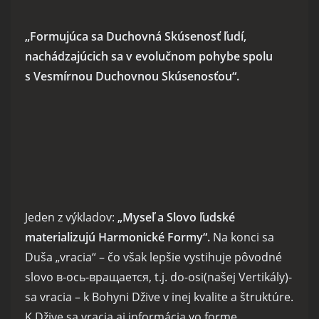
„Formujúca sa Duchovná Skúsenosť ľudí,
nachádzajúcich sa v evolučnom pohybe spolu
s Vesmírnou Duchovnou Skúsenosťou“.
Jeden z výkladov:
„Myseľ a Slovo ľudské
materializujú Harmonické Formy“.
Na konci sa
Duša „vracia“ – čo však lepšie vystihuje pôvodné
slovo в-ось-вращается, t.j. do-osi(našej Vertikály)-
sa vracia – k Bohyni Džive v inej kvalite a štruktúre.
K Džive sa vracia aj informácia vo forme