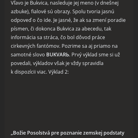
Vľavo je Bukvica, nasleduje jej meno (v dnešnej
azbuke), fialové sú obrazy. Spolu tvoria jasnú
odpoveď o čo ide. Je jasné, že ak sa zmení poradie
písmen, či dokonca Bukvica za abecedu, tak
informácia sa stráca, čo bol dôvod práce
cirkevných fantómov. Pozrime sa aj priamo na
samotné slovo
BUKVARЬ
. Prvý výklad sme si už
povedali, výkladov však je vždy spravidla
k dispozícii viac. Výklad 2:
„Božie Posolstvá pre poznanie zemskej podstaty