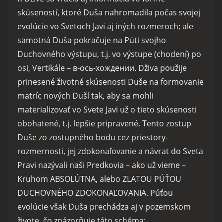
skúseností, ktoré Duša nahromadila počas svojej
evolúcie vo Svetoch Javi aj iných rozmeroch; ale
samotná Duša pokračuje na Púti svojho
Duchovného výstupu, t.j. vo výstupe (chodení) po
osi, Vertikále – в-ось-хождении. Dživa použije
prinesené životné skúsenosti Duše na formovanie
matríc nových Duší tak, aby sa mohli
materializovať vo Svete Javi už o tieto skúsenosti
obohatené, t.j. lepšie pripravené. Tento zostup
Duše zo zostupného bodu cez priestory-
rozmernosti, jej zdokonaľovanie a návrat do Sveta
Pravi nazývali naši Predkovia – ako už vieme –
Kruhom ABSOLÚTNA, alebo ZLATOU PÚŤOU
DUCHOVNÉHO ZDOKONAĽOVANIA. Púťou
evolúcie však Duša prechádza aj v pozemskom
živote, čo znázorňuje táto schéma: