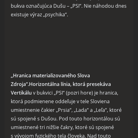
bukva označujúca Dušu – „PSI“. Nie náhodou dnes
existuje výraz „psychika“.
„Hranica materializovaného Slova
Zdroja“.
Horizontálna línia, ktorá presekáva
Vertikálu
v bukvici „PSI“ (pozri hore) je hranica,
ktorá podmienene oddeľuje v tele Sloviena
umiestnenie čakier „Prsia“, „Lada“ a „Leľa“, ktoré
sú spojené s Dušou. Pod touto horizontálou sú
umiestnené tri nižšie čakry, ktoré sú spojené
s vývojom fyzického tela človeka. Nad touto