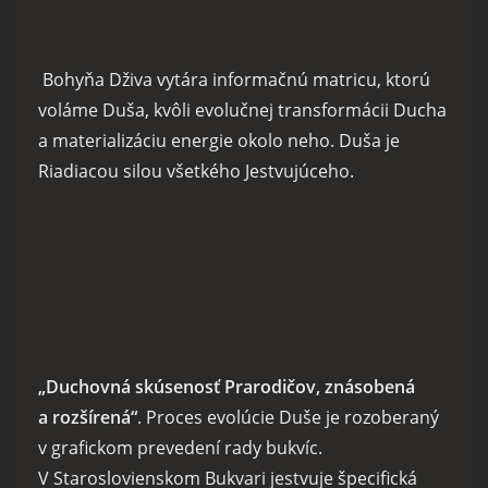
Bohyňa Dživa vytára informačnú matricu, ktorú
voláme Duša, kvôli evolučnej transformácii Ducha
a materializáciu energie okolo neho. Duša je
Riadiacou silou všetkého Jestvujúceho.
„Duchovná skúsenosť Prarodičov, znásobená
a rozšírená“
. Proces evolúcie Duše je rozoberaný
v grafickom prevedení rady bukvíc.
V Staroslovienskom Bukvari jestvuje špecifická