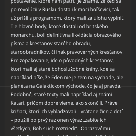
postavenie, ktoré nám patrí. Je známe, že keď sa
po revolúcii v Rusku dostali k moci boľševici, tak
už prišli s programom, ktorý mali za úlohu vyplniť.
Tie hlavné body, ktoré dostali od britského
monarchu, boli definitívna likvidácia obrazového
písma a kresťanov starého obradu,
staroobradníkov, či inak pravoverných kresťanov.
Pre zopakovanie, ide o pôvodných kresťanov,
ktorí mali aj staré bohoslužobné knihy, kde sa
napríklad píše, že Eden nie je zem na východe, ale
planéta na Galaktickom východe, čo je aj pravda.
Podobné, staré texty mali napríklad aj známi
Katari, pričom dobre vieme, ako skončili. Práve
križiaci, ktorí ich vyhladzovali – vrátane žien a detí
– použili po prvý raz onen výraz „zabite ich
všetkých, Boh si ich roztriedi“. Obrazovému