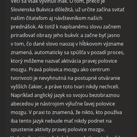
Veci sa však vyvinuli inak. O tom, prečo je
Slovienska Bukvica dôležitá, už určite začína svitať
našim čitateľom aj návštevníkom našich
prednášok. Ak totiž k napísanému slovu začnem
priraďovať obrazy jeho bukvíc a začne byť jasno
v tom, čo dané slovo naozaj v hĺbkovom význame
znamená, automaticky sa spúšťa v pozadí proces,
ktorý môžeme nazvať aktivácia pravej polovice
mozgu. Pravá polovica mozgu ako centrum
tvorivosti je nevyhnutná na postupné otváranie
vyšších čakier, a práve toto tvari nikdy nechceli.
Napríklad anglický jazyk so svojou bezobraznou
abecedou je nástrojom výlučne ľavej polovice
mozgu. V praxi to znamená, že nikto, kto používa
iba tento jazyk nebude mať nikdy podnet na
spustenie aktivity pravej polovice mozgu.