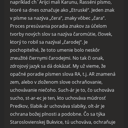
napríklad ch´Árijci mali Karunu, Rasséni písmo,
ktoré sa dnes označuje ako „Etruské“. Jeden znak
v písme sa nazýva „čera“, znaky vôbec „čara“.
Proces presúvania poradia znakov za účelom
tvorby nových slov sa nazýva čaromútie, človek,
ktorý to robil sa nazýval „čarodej“. Je
pochopiteľné, že toto umenie bolo neskôr
zneužité čiernymi čarodejmi. No tak či onak,
zdrojový jazyk sa dá dokázať. My už vieme, že
opačné poradie písmen slova RA, t.j. AR znamená
zem, alebo v zloženom slove ochraňovanie,
uchovávanie niečoho. Such-ár je to, čo uchováva
sucho, st-ar-ec je ten, kto uchováva múdrosť
Predkov, šlabik-ár uchováva slabiky, olt-ár je
ochrana božej plnosti a podobne. Čo sa týka
Staroslovienskej Bukvice, tú uchováva, ochraňuje