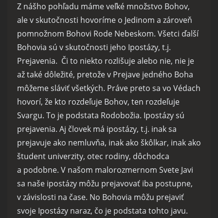
Z nášho pohľadu máme veľké množstvo Bohov,
ale v skutočnosti hovoríme o Jedinom a zároveň
pomnožnom Bohovi Rode Nebeskom. Všetci ďalší
Bohovia sú v skutočnosti jeho Ipostázy, t.j.
Prejavenia. Či to niekto rozlišuje alebo nie, nie je
až také dôležité, pretože v Prejave jedného Boha
môžeme sláviť všetkých. Práve preto sa vo Védach
hovorí, že kto rozdeľuje Bohov, ten rozdeľuje
Svargu. To je podstata Rodobožia. Ipostázy sú
prejavenia. Aj človek má ipostázy, t.j. inak sa
prejavuje ako nemluvňa, inak ako škôlkar, inak ako
študent univerzity, otec rodiny, dôchodca
a podobne. V našom malorozmernom Svete Javi
sa naše ipostázy môžu prejavovať iba postupne,
v závislosti na čase. No Bohovia môžu prejaviť
svoje Ipostázy naraz, čo je podstata tohto javu.