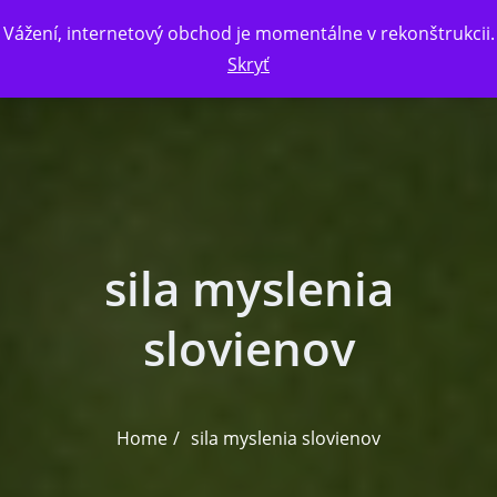
Skip to the content
Vážení, internetový obchod je momentálne v rekonštrukcii.
Skryť
sila myslenia
slovienov
Home
sila myslenia slovienov