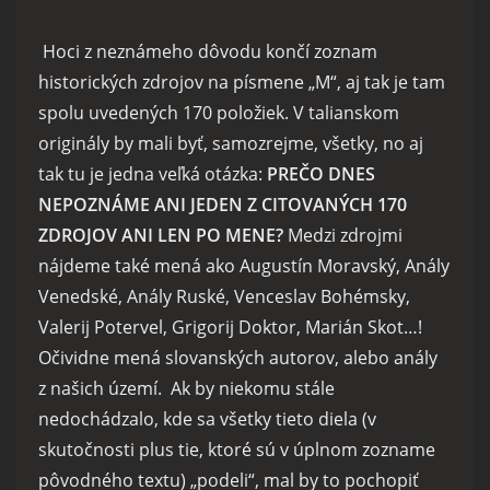
Hoci z neznámeho dôvodu končí zoznam
historických zdrojov na písmene „M“, aj tak je tam
spolu uvedených 170 položiek. V talianskom
originály by mali byť, samozrejme, všetky, no aj
tak tu je jedna veľká otázka:
PREČO DNES
NEPOZNÁME ANI JEDEN Z CITOVANÝCH 170
ZDROJOV ANI LEN PO MENE?
Medzi zdrojmi
nájdeme také mená ako Augustín Moravský, Anály
Venedské, Anály Ruské, Venceslav Bohémsky,
Valerij Potervel, Grigorij Doktor, Marián Skot…!
Očividne mená slovanských autorov, alebo anály
z našich území. Ak by niekomu stále
nedochádzalo, kde sa všetky tieto diela (v
skutočnosti plus tie, ktoré sú v úplnom zozname
pôvodného textu) „podeli“, mal by to pochopiť