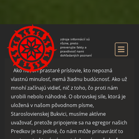
zdroje informácií sú
rôzne, preto
preverujte fakty a
pravdivosť nami
dohľadaných poznaní
Ako hovorí prastaré príslovie, kto nepozná
vlastnú minulosť, nemá žiadnu budúcnosť. Ako už
mnohí začínajú vidieť, nič z toho, čo proti nám
urobili nebolo náhodné. O obrovskej sile, ktorá je
uložená v našom pôvodnom písme,
Staroslovienskej Bukvici, musíme aktívne
uvažovať, pretože pripojenie sa na egregor našich
Predkov je to jediné, čo nám môže prinavrátiť to