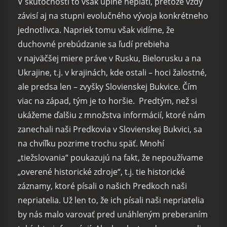
V skutočnosti to však úplne neplatí, pretože vždy
závisí aj na stupni evolučného vývoja konkrétneho
jednotlivca. Napriek tomu však vidíme, že
duchovné prebúdzanie sa ľudí prebieha
v najväčšej miere práve v Rusku, Bielorusku a na
Ukrajine, t.j. v krajinách, kde ostali – hoci žalostné,
ale predsa len – zvyšky Slovienskej Bukvice. Čím
viac na západ, tým je to horšie. Predtým, než si
ukážeme ďalšiu z množstva informácií, ktoré nám
zanechali naši Predkovia v Slovienskej Bukvici, sa
na chvíľku pozrime trochu späť. Mnohí
„tiežslovania“ poukazujú na fakt, že nepoužívame
„overené historické zdroje“, t.j. tie historické
záznamy, ktoré písali o našich Predkoch naši
nepriatelia. Už len to, že ich písali naši nepriatelia
by nás malo varovať pred unáhleným preberaním