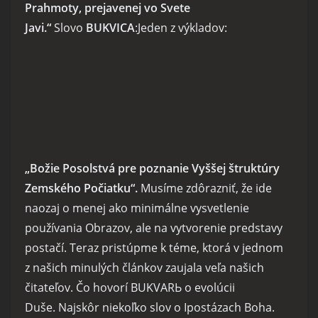
Prahmoty, prejavenej vo Svete
Javi.“
Slovo
BUKVICA
:Jeden z výkladov:
„Božie Posolstvá pre poznanie Vyššej štruktúry
Zemského Počiatku“.
Musíme zdôrazniť, že ide
naozaj o menej ako minimálne vysvetlenie
používania Obrazov, ale na vytvorenie predstavy
postačí. Teraz pristúpme k téme, ktorá v jednom
z našich minulých článkov zaujala veľa našich
čitateľov. Čo hovorí BUKVARЬ o evolúcii
Duše. Najskôr niekoľko slov o Ipostázach Boha.