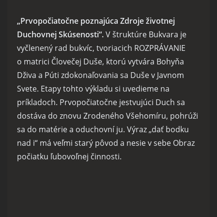
„Prvopočiatočne poznajúca Zdroje životnej
Duchovnej Skúsenosti“.
V štruktúre Bukvara je
vyčlenený rad bukvíc, tvoriacich ROZPRÁVANIE
o matrici Človečej Duše, ktorú vytvára Bohyňa
Dživa a Púti zdokonaľovania sa Duše v Javnom
Svete. Etapy tohto výkladu si uvedieme na
príkladoch. Prvopočiatočne jestvujúci Duch sa
dostáva do znovu Zrodeného Všehomíru, pohrúži
sa do matérie a oduchovní ju. Výraz „dať bodku
nad i“ má veľmi starý pôvod a nesie v sebe Obraz
počiatku ľubovoľnej činnosti.