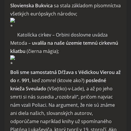
Slovienska Bukvica
sa stala základom písomníctva
všetkých európskych národov;
Katolícka cirkev – Orbini doslovne uvádza
Metoda –
uvalila na naše územie temnú cirkevnú
kliatbu
(čierna mágia);
Boli sme samostatná Dŕžava s Védickou Vierou až
do r. 991
, keď zomrel (ktovie ako?)
posledné
knieža Sveulado
(Vše(tko)-v-Lade), a až po jeho
smrti si nás susedia „rozobrali“, pričom najviac
nám vzali Poliaci. Na argument, že nie sú známe
ani diela našich, slovanských autorov,
odporúčame napríklad knihy už spomínaného
Platóna Lukaševiča, ktorý tvoril v 19. storočí. Ako