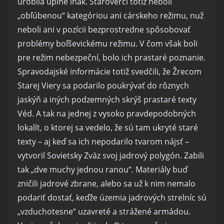
urobila úplne inak. Staroverci totiž neboli
„obľúbenou“ kategóriou ani cárskeho režimu, nuž
neboli ani v pozícii bezprostredne spôsobovať
problémy boľševickému režimu. V čom však boli
pre režim nebezpeční, bolo ich prastaré poznanie.
Spravodajské informácie totiž svedčili, že Žrecom
Starej Viery sa podarilo poukrývať do rôznych
jaskýň a iných podzemných skrýš prastaré texty
Véd. A tak na jednej z vysoko pravdepodobných
lokalít, o ktorej sa vedelo, že sú tam ukryté staré
texty – aj keď sa ich nepodarilo tvarom nájsť –
vytvoril Sovietsky Zväz svoj jadrový polygón. Zabili
tak „dve muchy jednou ranou“. Materiály buď
zničili jadrové zbrane, alebo sa už k nim nemalo
podariť dostať, keďže územia jadrových strelníc sú
„vzduchotesne“ uzavreté a strážené armádou.