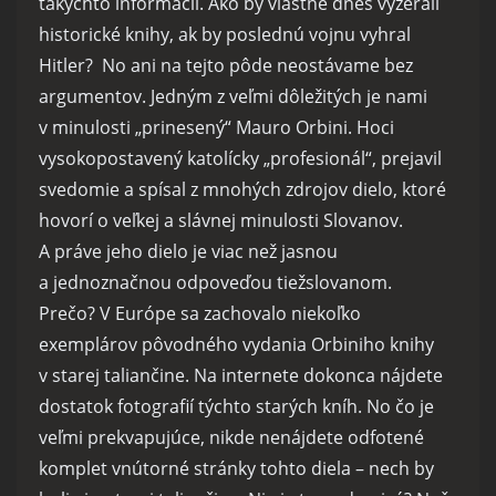
takýchto informácií. Ako by vlastne dnes vyzerali
historické knihy, ak by poslednú vojnu vyhral
Hitler? No ani na tejto pôde neostávame bez
argumentov. Jedným z veľmi dôležitých je nami
v minulosti „prinesený“ Mauro Orbini. Hoci
vysokopostavený katolícky „profesionál“, prejavil
svedomie a spísal z mnohých zdrojov dielo, ktoré
hovorí o veľkej a slávnej minulosti Slovanov.
A práve jeho dielo je viac než jasnou
a jednoznačnou odpoveďou tiežslovanom.
Prečo? V Európe sa zachovalo niekoľko
exemplárov pôvodného vydania Orbiniho knihy
v starej taliančine. Na internete dokonca nájdete
dostatok fotografií týchto starých kníh. No čo je
veľmi prekvapujúce, nikde nenájdete odfotené
komplet vnútorné stránky tohto diela – nech by