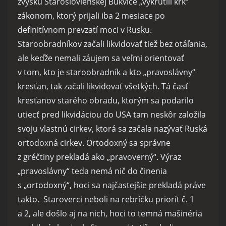
zvyšku Staroslovienskej Bukvice „vykrútili krk“
zákonom, ktorý prijali iba 2 mesiace po
definitívnom prevzatí moci v Rusku.
Staroobradníkov začali likvidovať tiež bez otáľania,
ale keďže nemali záujem sa veľmi orientovať
v tom, kto je staroobradník a kto „pravoslávny“
kresťan, tak začali likvidovať všetkých. Tá časť
kresťanov starého obradu, ktorým sa podarilo
utiecť pred likvidáciou do USA tam neskôr založila
svoju vlastnú cirkev, ktorá sa začala nazývať Ruská
ortodoxná cirkev. Ortodoxný sa správne
z gréčtiny prekladá ako „pravoverný“. Výraz
„pravoslávny“ teda nemá nič do činenia
s „ortodoxný“, hoci sa najčastejšie prekladá práve
takto. Staroverci neboli na rebríčku priorít č. 1
a 2, ale došlo aj na nich, hoci to temná mašinéria