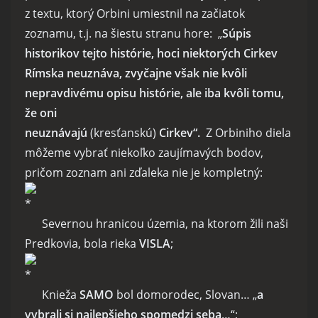
z textu, ktorý Orbini umiestnil na začiatok
zoznamu, t.j. na šiestu stranu hore: „
Súpis
historikov tejto histórie, hoci niektorých Cirkev
Rímska neuznáva, zvyčajne však nie kvôli
nepravdivému opisu histórie, ale iba kvôli tomu,
že oni
neuznávajú
(kresťanskú)
Cirkev“.
Z Orbiniho diela
môžeme vybrať niekoľko zaujímavých bodov,
pričom zoznam ani zďaleka nie je kompletný:
Severnou hranicou územia, na ktorom žili naši
Predkovia, bola rieka
VISLA
;
Knieža
SAMO
bol domorodec, Slovan… „
a
vybrali si najlepšieho spomedzi seba
…“;