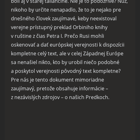
boli aj v starej taliančine. Nie je to podozrivé? Nuž,
nikoho by určite nenapadlo, že to je nejako pre
dnešného človek zaujímavé, keby neexistoval
verejne prístupný preklad Orbiniho knihy
v ruštine z čias Petra I. Prečo Rusi mohli
oskenovať a dať európskej verejnosti k dispozícii
kompletne celý text, ale v celej Západnej Európe
sa nenašiel nikto, kto by urobil niečo podobné
a poskytol verejnosti pôvodný text kompletne?
Pre nás je tento dokument mimoriadne
zaujímavý, pretože obsahuje informácie –
z nezávislých zdrojov – o našich Predkoch.