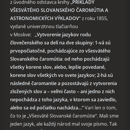
z úvodného odstavca knihy „
PRÍKLADY
VŠESVÄTÉHO SLOVANSKÉHO ČAROMÚTIA A
ASTRONOMICKÝCH VÝKLADOV
“ z roku 1855,
vydané univerzitnou tlačiarňou
v Moskve:
„Vytvorenie jazykov rodu
človečenského sa delí na dve skupiny: 1-vá sú
prvopočiatočné, pochádzajúce zo všesvätého
Slovanského čaromútia: od neho pochádzajú
všetky korene slov, alebo, lepšie povedané,
korene slov všetkých vo svete jazykov; 2-há sú
následné čaromantie a pozostávajú z vytvorenia
zložených slov a – veľmi často – ani jedno z nich
nepochádza z toho jazyka, v ktorom sa zaviedlo,
alebo sa od počiatku nachádza…“
Vari len o tom,
čo to je „Všesväté Slovanské čaromútie“. Mali sme
jeden jazyk, ale každý národ mal svoje písmo. Tak