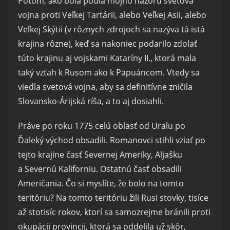
Potom, ako bola podľa môjho názoru svetová
vojna proti Veľkej Tartárii, alebo Veľkej Asii, alebo
Veľkej Skýtii (v rôznych zdrojoch sa nazýva tá istá
krajina rôzne), keď sa nakoniec podarilo zdolať
túto krajinu aj vojskami Kataríny II., ktorá mala
taký vzťah k Rusom ako k Papuáncom. Vtedy sa
viedla svetová vojna, aby sa definitívne zničila
Slovansko-Árijská ríša, a to aj dosiahli.
Práve po roku 1775 celú oblasť od Uralu po
Ďaleký východ obsadili. Romanovci stihli vziať po
tejto krajine časť Severnej Ameriky, Aljašku
a Severnú Kaliforniu. Ostatnú časť obsadili
Američania. Čo si myslíte, že bolo na tomto
teritóriu? Na tomto teritóriu žili Rusi stovky, tisíce
až stotisíc rokov, ktorí sa samozrejme bránili proti
okupácii provincii, ktorá sa oddelila už skôr,