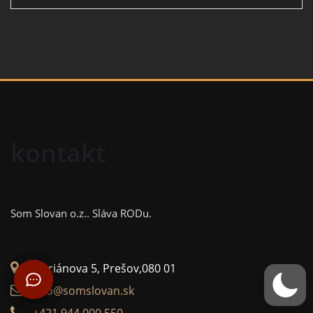
kontakt
Som Slovan o.z..
Sláva RODu.
Floriánova 5, Prešov,080 01
info@somslovan.sk