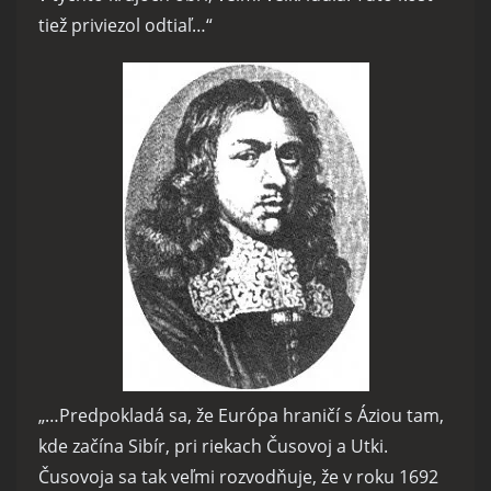
tiež priviezol odtiaľ…“
„…Predpokladá sa, že Európa hraničí s Áziou tam,
kde začína Sibír, pri riekach Čusovoj a Utki.
Čusovoja sa tak veľmi rozvodňuje, že v roku 1692