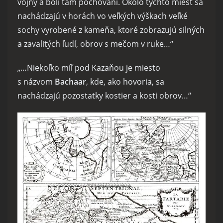
vojny a boli tam pochovaní. Okolo týchto miest sa
nachádzajú v horách vo veľkých výškach veľké
sochy vyrobené z kameňa, ktoré zobrazujú silných
a zavalitých ľudí, obrov s mečom v ruke…“
„…Niekoľko míľ pod Kazaňou je miesto
s názvom
Bachaar
, kde, ako hovoria, sa
nachádzajú pozostatky kostier a kosti obrov…“