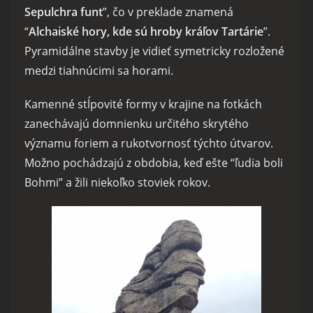
Sepulchra funt
”, čo v preklade znamená
“
Alchaiské hory, kde sú hroby kráľov Tartárie
”.
Pyramidálne stavby je vidieť symetricky rozložené
medzi tiahnúcimi sa horami.
Kamenné stĺpovité formy v krajine na fotkách
zanechávajú domnienku určitého skrytého
významu foriem a rukotvornosť týchto útvarov.
Možno pochádzajú z obdobia, keď ešte “ľudia boli
Bohmi” a žili niekoľko stoviek rokov.