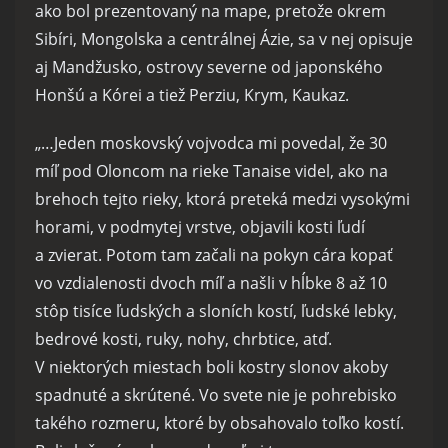
ako bol prezentovaný na mape, pretože okrem
Sibíri, Mongolska a centrálnej Ázie, sa v nej opisuje
aj Mandžusko, ostrovy severne od japonského
Honšú a Kórei a tiež Perziu, Krym, Kaukaz.
„…Jeden moskovský vojvodca mi povedal, že 30
míľ pod Oloncom na rieke Tanaise videl, ako na
brehoch tejto rieky, ktorá preteká medzi vysokými
horami, v podmytej vrstve, objavili kosti ľudí
a zvierat. Potom tam začali na pokyn cára kopať
vo vzdialenosti dvoch míľ a našli v hĺbke 8 až 10
stôp tisíce ľudských a sloních kostí, ľudské lebky,
bedrové kosti, ruky, nohy, chrbtice, atď.
V niektorých miestach boli kostry slonov akoby
spadnuté a skrútené. Vo svete nie je pohrebisko
takého rozmeru, ktoré by obsahovalo toľko kostí.