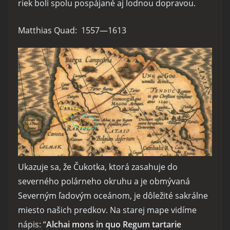
riek boli spolu pospájané aj lodnou dopravou.
Matthias Quad: 1557—1613
Ukazuje sa, že Čukotka, ktorá zasahuje do
severného polárneho okruhu a je obmývaná
Severným ľadovým oceánom, je dôležité sakrálne
miesto našich predkov. Na starej mape vidíme
nápis: “
Alchai mons in quo Regum tartarie