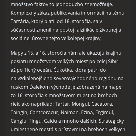
množstvo faktov to jednoducho znemožňuje.
Komplexný zákaz publikovania informácií na tému
Tartária, ktorý platil od 18. storočia, sa v
súčasnosti zmenil na postoj falzifikácie životnej a
sociálnej úrovne tejto veľkolepej krajiny.
Mapy z 15. a 16. storočia nám ale ukazujú krajinu
posiatu množstvom veľkých miest po celej Sibíri
až po Tichý oceán. Čukotka, ktorá patrí do
najvzdialenejšieho severovýchodného regiónu na
ruskom Ďalekom východe je zobrazená na mape
zo 16. storočia s množstvom miest na brehoch
riek, ako napríklad: Tartar, Mongul, Cacatora,
Taingin, Cantcoracur, Naiman, Ezina, Ergimul,
Canglu, Tingu, Caidu a mnoho ďalších. Strategicky
umiestnené mestá s prístavmi na brehoch veľkých