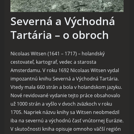
Severná a Východná
Tartária – o obroch
Nicolaas Witsen (1641 – 1717) – holandský
cestovateľ, kartograf, vedec a starosta
Amsterdamu. V roku 1692 Nicolaas Witsen vydal
impozantnú knihu Severná a Východná Tartária.
Vtedy mala 660 strán a bola v holandskom jazyku.
Nové revidované vydanie tejto práce obsahovalo
už 1000 strán a vyšlo v dvoch zväzkoch v roku
1705. Napriek názvu knihy sa Witsen neobmedzil
iba na severnú a východnú časť vnútornej Eurázie.
V skutočnosti kniha opisuje omnoho väčší región