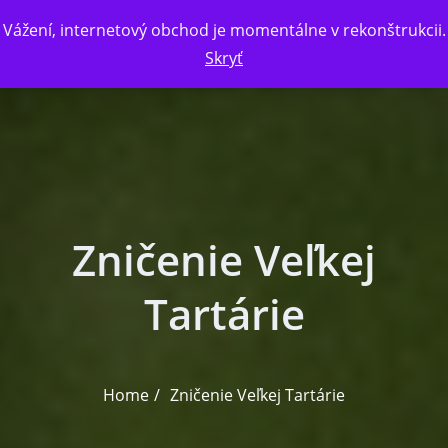
Skip to the content
Vážení, internetový obchod je momentálne v rekonštrukcii.
Skryť
Zničenie Veľkej
Tartárie
Home
Zničenie Veľkej Tartárie