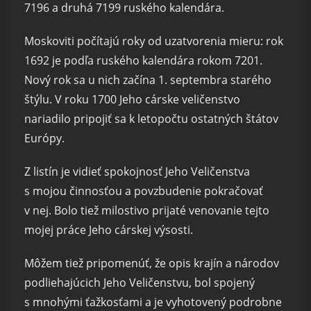
7196 a druhá 7199 ruského kalendára.
Moskoviti počítajú roky od uzatvorenia mieru: rok
1692 je podľa ruského kalendára rokom 7201.
Nový rok sa u nich začína 1. septembra starého
štýlu. V roku 1700 Jeho cárske veličenstvo
nariadilo pripojiť sa k letopočtu ostatných štátov
Európy.
Z listín je vidieť spokojnosť Jeho Veličenstva
s mojou činnosťou a povzbudenie pokračovať
v nej. Bolo tiež milostivo prijaté venovanie tejto
mojej práce Jeho cárskej výsosti.
Môžem tiež pripomenúť, že opis krajín a národov
podliehajúcich Jeho Veličenstvu, bol spojený
s mnohými ťažkosťami a je vyhotovený podrobne