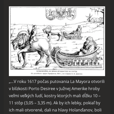
„…V roku 1617 počas putovania La Mayora otvorili
v blízkosti Porto Desiree v Južnej Amerike hroby
veľmi veľkých ľudí, kostry ktorých mali dĺžku 10 –
11 stôp (3,05 – 3,35 m). Ak by ich lebky, pokiaľ by
ich mali otvorené, dali na hlavy Holanďanov, boli