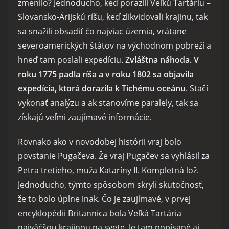
zmenilo? Jednoducho, keď porazili Veľkú Tartáriu –
Slovansko-Árijskú ríšu, keď zlikvidovali krajinu, tak
sa snažili obsadiť čo najviac územia, vrátane
severoamerických štátov na východnom pobreží a
hneď tam poslali expedíciu.
Zvláštna náhoda. V
roku 1775 padla ríša a v roku 1802 sa objavila
expedícia, ktorá dorazila k Tichému oceánu
. Stačí
vykonať analýzu a ak stanovíme paralely, tak sa
získajú veľmi zaujímavé informácie.
Rovnako ako v novodobej histórii vraj bolo
povstanie Pugačeva. Že vraj Pugačev sa vyhlásil za
Petra tretieho, muža Kataríny II. Kompletná lož.
Jednoducho, týmto spôsobom skryli skutočnosť,
že to bolo úplne inak. Čo je zaujímavé, v prvej
encyklopédii Britannica bola Veľká Tartária
najväčšou krajinou na svete. Je tam popísané aj