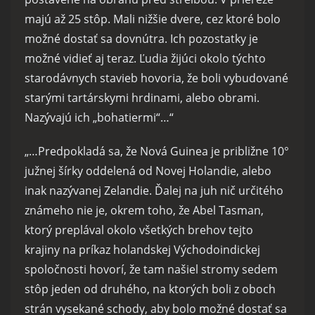
majú až 25 stôp. Mali nižšie dvere, cez ktoré bolo
možné dostať sa dovnútra. Ich pozostatky je
možné vidieť aj teraz. Ľudia žijúci okolo týchto
starodávnych stavieb hovoria, že boli vybudované
starými tartárskymi hrdinami, alebo obrami.
Nazývajú ich „bohatiermi“…“
„…Predpokladá sa, že Nová Guinea je približne 10°
južnej šírky oddelená od Novej Holandie, alebo
inak nazývanej Zelandie. Ďalej na juh nič určitého
známeho nie je, okrem toho, že Abel Tasman,
ktorý preplával okolo všetkých brehov tejto
krajiny na príkaz holandskej Východoindickej
spoločnosti hovorí, že tam našiel stromy sedem
stôp jeden od druhého, na ktorých boli z oboch
strán vysekané schody, aby bolo možné dostať sa