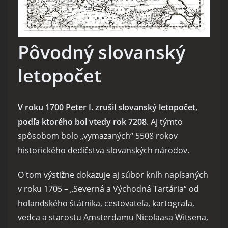
Pôvodný slovanský
letopočet
V roku 1700 Peter I. zrušil slovanský letopočet,
podľa ktorého bol vtedy rok 7208
. Aj týmto
spôsobom bolo „vymazaných“ 5508 rokov
historického dedičstva slovanských národov.
O tom výstižne dokazuje aj súbor kníh napísaných
v roku 1705 – „Severná a Východná Tartária“ od
holandského štátnika, cestovateľa, kartografa,
vedca a starostu Amsterdamu Nicolaasa Witsena,