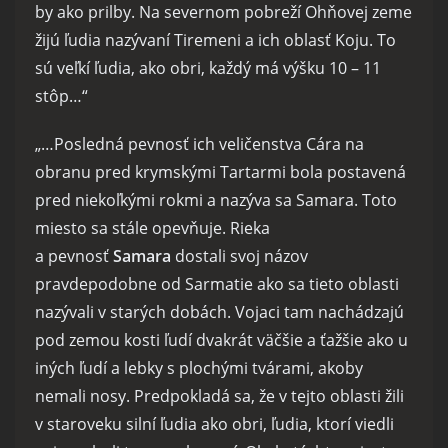
by ako prilby. Na severnom pobreží Ohňovej zeme
žijú ľudia nazývaní Tiremeni a ich oblasť Koju. To
sú veľkí ľudia, ako obri, každý má výšku 10 – 11
stôp…“
„…Posledná pevnosť ich veličenstva Cára na
obranu pred krymskými Tartarmi bola postavená
pred niekoľkými rokmi a nazýva sa Samara. Toto
miesto sa stále opevňuje. Rieka
a pevnosť
Samara
dostali svoj názov
pravdepodobne od Sarmatie ako sa tieto oblasti
nazývali v starých dobách. Vojaci tam nachádzajú
pod zemou kosti ľudí dvakrát väčšie a ťažšie ako u
iných ľudí a lebky s plochými tvárami, akoby
nemali nosy. Predpokladá sa, že v tejto oblasti žili
v staroveku silní ľudia ako obri, ľudia, ktorí viedli