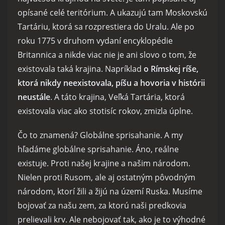
opísané celé teritórium. A ukazujú tam Moskovskú
Tartáriu, ktorá sa rozprestiera do Uralu. Ale po
roku 1775 v druhom vydaní encyklopédie
Britannica a nikde viac nie je ani slovo o tom, že
existovala taká krajina. Napríklad
o Rímskej ríše,
ktorá nikdy neexistovala, píšu a hovoria v histórii
neustále
. A táto krajina, Veľká Tartária, ktorá
existovala viac ako stotisíc rokov, zmizla úplne.
Čo to znamená? Globálne sprisahanie. A my
hľadáme globálne sprisahanie. Áno, reálne
existuje. Proti našej krajine a našim národom.
Nielen proti Rusom, ale aj ostatným pôvodným
národom, ktorí žili a žijú na území Ruska. Musíme
bojovať za našu zem, za ktorú naši predkovia
prelievali krv. Ale nebojovať tak, ako je to výhodné