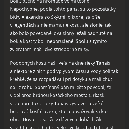
Boli zložené na hromade veľmi tesno.
Nepochybne, podľa tohto pána, sú to pozostatky
bitky Alexandra so Skýtmi, o ktorej sa píše
v legendách a nie mamutie kosti, ale slonie, tak,
ako bolo povedané: dva slony ležali padnuté na
bok a kostry boli neporušené. Spolu s týmito
zvieratami našli dve strieborné misy.
Podobných kostí našli veľa na dne rieky Tanais
a niektoré z nich pod vplyvom času a vody boli tak
krehké, že sa rozpadávali pri dotyku a mali chuť
soli z rohu. Spomínaný pán mi ešte povedal, že
videl pred bránou kozáckeho mesta Čirkaskij
v dolnom toku rieky Tanais vystavenú veľkú
bedrovú kosť človeka, ktorú považovali za kosť
obra. Hovorilo sa, že v dávnych dobách žili
v týchto krajoch obri, veľmi veľkí ľudia. Túto kosť