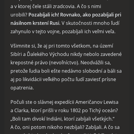
a v ktorej čele stáli zradcovia. A čo s nimi
urobili?
Pozabíjali ich! Rovnako, ako pozabíjali pri
násilnom krstení Rusi
. V skutočnosti mnoho ľudí
zahynulo v tejto vojne, pozabíjali ich veľmi veľa.
Všimnite si, že aj pri tomto všetkom, na území
Sibíri a Ďalekého Východu nikdy nebolo zavedené
krepostné právo (nevoľníctvo). Neodvážili sa,
pretože ľudia boli ešte nedávno slobodní a báli sa
aj po likvidácii veľkého počtu ľudí zaviesť prísne
opatrenia.
Počuli ste o slávnej expedícii Američanov Lewisa
a Clarka, ktorí prišli v roku 1802 po Tichý oceán?
„Boli tam divokí Indiáni, ktorí zabíjali všetkých.“
A čo, oni potom nikoho nezbíjali? Zabíjali. A čo sa