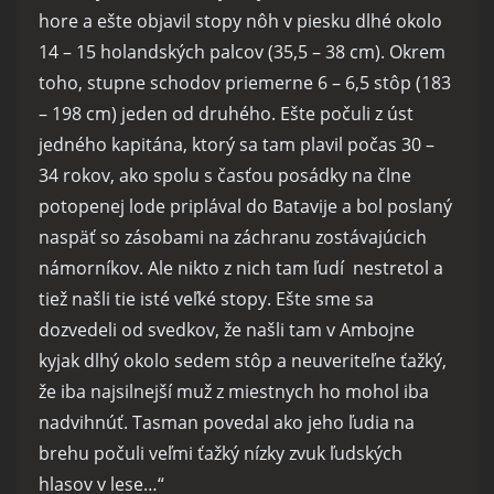
hore a ešte objavil stopy nôh v piesku dlhé okolo
14 – 15 holandských palcov (35,5 – 38 cm). Okrem
toho, stupne schodov priemerne 6 – 6,5 stôp (183
– 198 cm) jeden od druhého. Ešte počuli z úst
jedného kapitána, ktorý sa tam plavil počas 30 –
34 rokov, ako spolu s časťou posádky na člne
potopenej lode priplával do Batavije a bol poslaný
naspäť so zásobami na záchranu zostávajúcich
námorníkov. Ale nikto z nich tam ľudí nestretol a
tiež našli tie isté veľké stopy. Ešte sme sa
dozvedeli od svedkov, že našli tam v Ambojne
kyjak dlhý okolo sedem stôp a neuveriteľne ťažký,
že iba najsilnejší muž z miestnych ho mohol iba
nadvihnúť. Tasman povedal ako jeho ľudia na
brehu počuli veľmi ťažký nízky zvuk ľudských
hlasov v lese…“