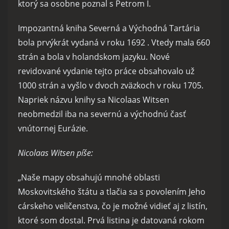
ktorý sa osobne poznal s Petrom I.
Impozantná kniha Severná a Východná Tartária
bola prvýkrát vydaná v roku 1692 . Vtedy mala 660
strán a bola v holandskom jazyku. Nové
revidované vydanie tejto práce obsahovalo už
1000 strán a vyšlo v dvoch zväzkoch v roku 1705.
Napriek názvu knihy sa Nicolaas Witsen
neobmedzil iba na severnú a východnú časť
vnútornej Eurázie.
Nicolaas Witsen píše:
„Naše mapy obsahujú mnohé oblasti
Moskovitského štátu a tlačia sa s povolením Jeho
cárskeho veličenstva, čo je možné vidieť aj z listín,
ktoré som dostal. Prvá listina je datovaná rokom