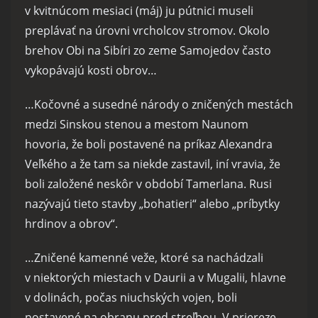
v kvitnúcom mesiaci (máj) ju pútnici museli
preplávať na úrovni vrcholcov stromov. Okolo
brehov Obi na Sibíri zo zeme Samojedov často
vykopávajú kosti obrov…
…Kočovné a susedné národy o zničených mestách
medzi Sinskou stenou a mestom Naunom
hovoria, že boli postavené na príkaz Alexandra
Veľkého a že tam sa niekde zastavil, iní vravia, že
boli založené neskôr v období Tamerlana. Rusi
nazývajú tieto stavby „bohatieri“ alebo „príbytky
hrdinov a obrov“.
…Zničené kamenné veže, ktoré sa nachádzali
v niektorých miestach v Daurii a v Mugalii, hlavne
v dolinách, počas niuchských vojen, boli
postavené na obranu pred streľbou. V priereze