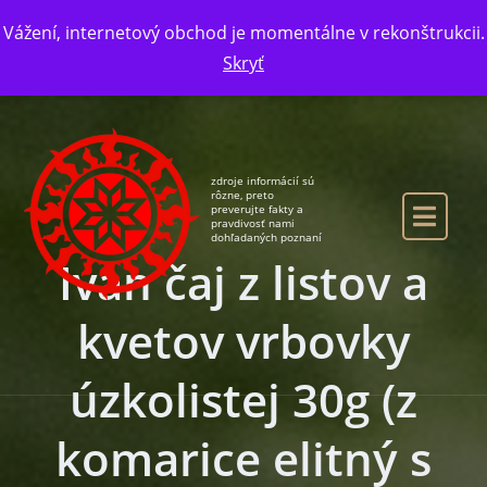
Skip to the content
Vážení, internetový obchod je momentálne v rekonštrukcii.
Skryť
zdroje informácií sú
rôzne, preto
preverujte fakty a
pravdivosť nami
dohľadaných poznaní
Ivan čaj z listov a
kvetov vrbovky
úzkolistej 30g (z
komarice elitný s