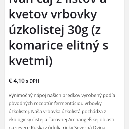
kvetov vrbovky
úzkolistej 30g (z
komarice elitný s
kvetmi)
€
4,10
s DPH
Výnimočný nápoj našich predkov vyrobený podľa
pôvodných receptúr fermentáciou vrbovky
úzkolistej. Naša vrbovka úzkolistá pochádza z
ekologicky čistej a čarovnej Archangeľskej oblasti
na severe Ruska z údolia rieky Severná Dvina.