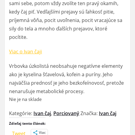
sami sebe, potom vždy zvolíte ten pravý okamih,
kedy čaj piť. Vedľajšími prejavy sú ľahkosť pitie,
príjemná vôňa, pocit uvoľnenia, pocit vracajúce sa
sily do tela a mnoho ďalších prejavov, ktoré
pocítite.
Viac o Ivan čaji
Vrbovka úzkolistá neobsahuje negatívne elementy
ako je kyselina šťavelová, kofein a puríny. Jeho
najväčšia prednosť je jeho bezkofeínovosť, pretože
nenarušuje metabolické procesy.
Nie je na sklade
Kategórie:
Ivan čaj
,
Porciovaný
Značka:
Ivan čaj
Zdieľaj tento článok:
Viac
Tweet