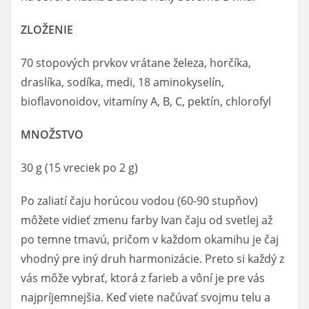
ZLOŽENIE
70 stopových prvkov vrátane železa, horčíka,
draslíka, sodíka, medi, 18 aminokyselín,
bioflavonoidov, vitamíny A, B, C, pektín, chlorofyl
MNOŽSTVO
30 g (15 vreciek po 2 g)
Po zaliatí čaju horúcou vodou (60-90 stupňov)
môžete vidieť zmenu farby Ivan čaju od svetlej až
po temne tmavú, pričom v každom okamihu je čaj
vhodný pre iný druh harmonizácie. Preto si každý z
vás môže vybrať, ktorá z farieb a vôní je pre vás
najpríjemnejšia. Keď viete načúvať svojmu telu a