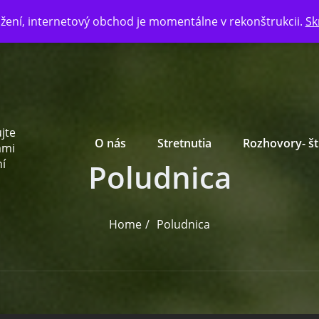
žení, internetový obchod je momentálne v rekonštrukcii.
Sk
Primary Menu
jte
O nás
Stretnutia
Rozhovory- š
ami
í
Poludnica
Home
Poludnica