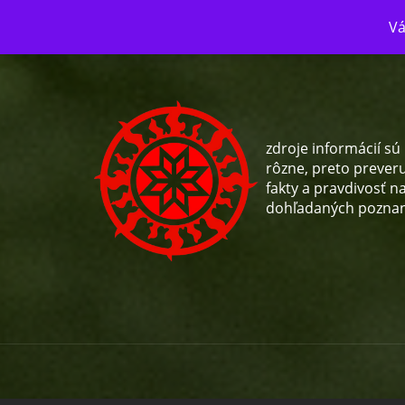
Skip to the content
Vá
zdroje informácií sú
rôzne, preto preveru
fakty a pravdivosť n
dohľadaných poznan